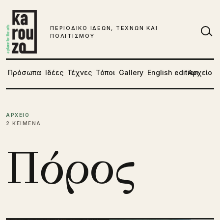
Μετάβαση στο περιεχόμενο
ΠΕΡΙΟΔΙΚΟ ΙΔΕΩΝ, ΤΕΧΝΩΝ ΚΑΙ
ΠΟΛΙΤΙΣΜΟΥ
Αν
Πρόσωπα
Ιδέες
Τέχνες
Τόποι
Gallery
English edition
Αρχείο
ΑΡΧΕΙΟ
2 ΚΕΙΜΕΝΑ
Πόρος