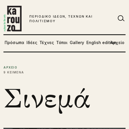
Μετάβαση στο περιεχόμενο
ΠΕΡΙΟΔΙΚΟ ΙΔΕΩΝ, ΤΕΧΝΩΝ ΚΑΙ
ΠΟΛΙΤΙΣΜΟΥ
Αν
Πρόσωπα
Ιδέες
Τέχνες
Τόποι
Gallery
English edition
Αρχείο
ΑΡΧΕΙΟ
9 ΚΕΙΜΕΝΑ
Σινεμά