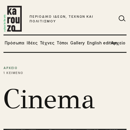
Μετάβαση στο περιεχόμενο
ΠΕΡΙΟΔΙΚΟ ΙΔΕΩΝ, ΤΕΧΝΩΝ ΚΑΙ
ΠΟΛΙΤΙΣΜΟΥ
Αν
Πρόσωπα
Ιδέες
Τέχνες
Τόποι
Gallery
English edition
Αρχείο
ΑΡΧΕΙΟ
1 ΚΕΙΜΕΝΟ
Cinema