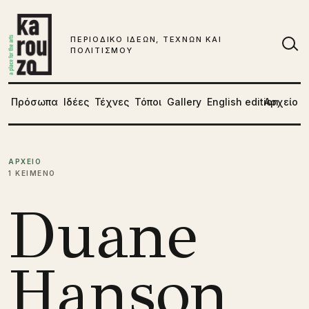
Μετάβαση στο περιεχόμενο
ΠΕΡΙΟΔΙΚΟ ΙΔΕΩΝ, ΤΕΧΝΩΝ ΚΑΙ
ΠΟΛΙΤΙΣΜΟΥ
Αν
Πρόσωπα
Ιδέες
Τέχνες
Τόποι
Gallery
English edition
Αρχείο
ΑΡΧΕΙΟ
1 ΚΕΙΜΕΝΟ
Duane
Hanson