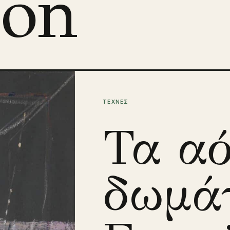
con
ΤΕΧΝΕΣ
Τα α
δωμάτ