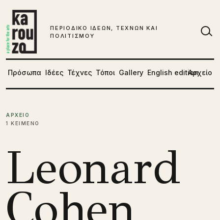
Μετάβαση στο περιεχόμενο
ΠΕΡΙΟΔΙΚΟ ΙΔΕΩΝ, ΤΕΧΝΩΝ ΚΑΙ
ΠΟΛΙΤΙΣΜΟΥ
Αν
Πρόσωπα
Ιδέες
Τέχνες
Τόποι
Gallery
English edition
Αρχείο
ΑΡΧΕΙΟ
1 ΚΕΙΜΕΝΟ
Leonard
Cohen