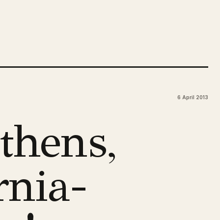
6 April 2013
thens,
rnia-