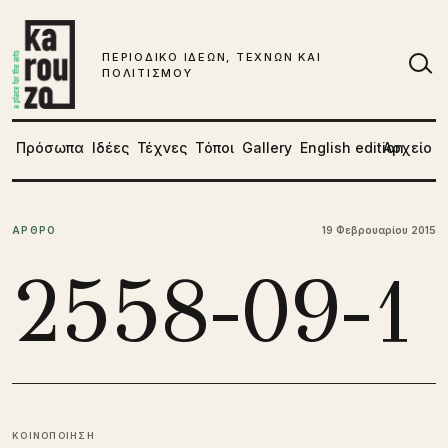
Μετάβαση στο περιεχόμενο
ΠΕΡΙΟΔΙΚΟ ΙΔΕΩΝ, ΤΕΧΝΩΝ ΚΑΙ
ΠΟΛΙΤΙΣΜΟΥ
Αν
Πρόσωπα
Ιδέες
Τέχνες
Τόποι
Gallery
English edition
Αρχείο
ΑΡΘΡΟ
19 Φεβρουαρίου 2015
2558-09-1
ΚΟΙΝΟΠΟΙΗΣΗ