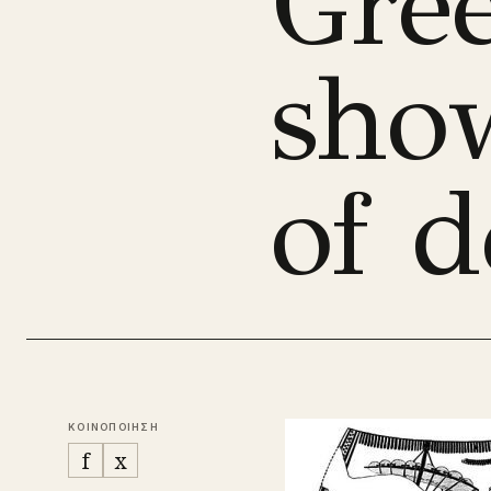
Gree
sho
of d
ΚΟΙΝΟΠΟΙΗΣΗ
f
x