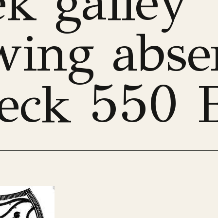
k galley
wing abse
eck 550 