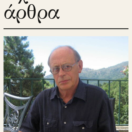
άρθρα