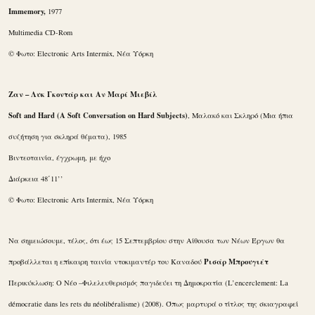
Immemory,
1977
Multimedia CD-Rom
© Φωτο: Electronic Arts Intermix, Νέα Υόρκη
Ζαν – Λυκ Γκοντάρ και Αν Μαρί Μιεβίλ
Soft and Hard (A Soft Conversation on Hard Subjects)
, Μαλακό και Σκληρό (Μια ήπια
συζήτηση για σκληρά θέματα), 1985
Βιντεοταινία, έγχρωμη, με ήχο
Διάρκεια 48΄11’’
© Φωτο: Electronic Arts Intermix, Νέα Υόρκη
Να σημειώσουμε, τέλος, ότι έως 15 Σεπτεμβρίου στην Αίθουσα των Νέων Έργων θα
Ρισάρ Μπρουγιέτ
προβάλλεται η επίκαιρη ταινία ντοκιμαντέρ του Καναδού
Περικύκλωση: Ο Νέο –Φιλελευθερισμός παγιδεύει τη Δημοκρατία (L’encerclement: La
démocratie dans les rets du néolibéralisme) (2008). Όπως μαρτυρά ο τίτλος της σκιαγραφεί