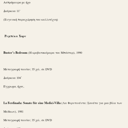
Ασπρόμαυρο με ήχο
Διάρκεια 11’
(Ευγενική παραχώρηση του καλλιτέχνη)
Ρεμπέκα Χορν
Buster’s Bedroom
(Η κρεβατοκάμαρα του Μπάστερ), 1990
Μεταγραφή ταινίας 35 χιλ. σε DVD
Διάρκεια 104΄
Έγχρωμο, ήχος,
La Ferdinada: Sonate für eine Medici-Villa
(Λα Φερντινάντα: Σονάτα για μια βίλα των
Μεδίκων), 1981
Μεταγραφή ταινίας 35 χιλ. σε DVD