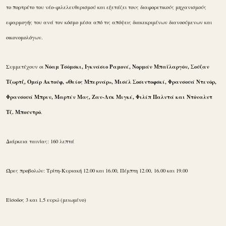
το πορτρέτο του νέο-φιλελευθερισμού και εξετάζει τους διαφορετικούς μηχανισμούς
εφαρμογής του ανά τον κόσμο μέσα από τις απόψεις διακεκριμένων διανοούμενων και
οικονομολόγων.
Νόαμ Τσόμσκι, Ιγκνάσιο Ραμονέ, Νορμάν Μπαϊλαργόν, Σούζαν
Συμμετέχουν οι
Τζωρτζ, Ομάρ Ακτούφ, «Θείος Μπερνάρ», Μισέλ Σοσιντοφσκί, Φρανσουά Ντενόρ,
Φρανσουά Μπριν, Μαρτέν Μας, Ζαν-Λυκ Μιγκέ, Φιλίπ Παλντά και Ντόναλντ
Τζ. Μπουντρό
.
Διάρκεια ταινίας: 160 λεπτά
Ώρες προβολών: Τρίτη-Κυριακή 12.00 και 16.00, Πέμπτη 12.00, 16.00 και 19.00
Είσοδος 3 και 1,5 ευρώ (μειωμένο)