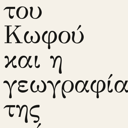
του
Κωφού
και η
γεωγραφί
της