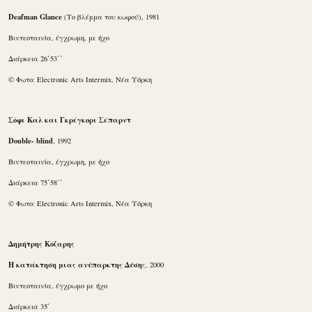
Deafman Glance
(Το βλέμμα του κωφού), 1981
Βιντεοταινία, έγχρωμη, με ήχο
Διάρκεια 26΄53΄΄
© Φωτο: Electronic Arts Intermix, Νέα Υόρκη
Σόφι Καλ και Γκρέγκορι Σέπαρντ
Double- blind
, 1992
Βιντεοταινία, έγχρωμη, με ήχο
Διάρκεια 75΄58΄΄
© Φωτο: Electronic Arts Intermix, Νέα Υόρκη
Δημήτρης Κόζαρης
Η κατάκτηση μιας ανύπαρκτης Δύση
ς, 2000
Βιντεοταινία, έγχρωμο με ήχο
Διάρκεια 35΄