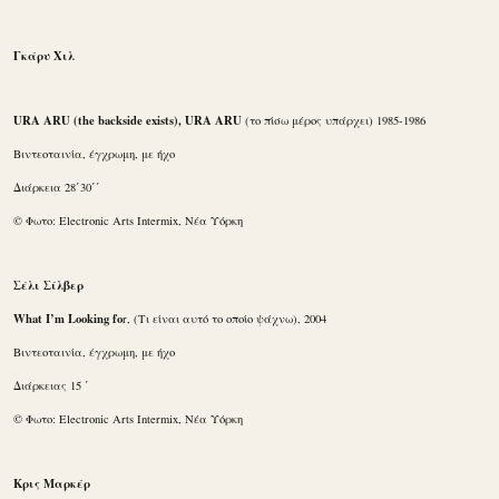
Γκάρυ Χιλ
URA ARU (the backside exists), URA ARU
(το πίσω μέρος υπάρχει) 1985-1986
Βιντεοταινία, έγχρωμη, με ήχο
Διάρκεια 28΄30΄΄
© Φωτο: Electronic Arts Intermix, Νέα Υόρκη
Σέλι Σίλβερ
What I’m Looking fo
r, (Τι είναι αυτό το οποίo ψάχνω), 2004
Βιντεοταινία, έγχρωμη, με ήχο
Διάρκειας 15 ΄
© Φωτο: Electronic Arts Intermix, Νέα Υόρκη
Κρις Μαρκέρ