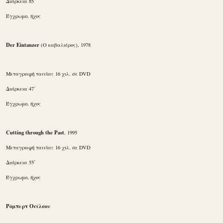
Διάρκεια 85΄
Έγχρωμο, ήχος
Der Eintanzer
(Ο καβαλιέρος), 1978
Μεταγραφή ταινίας 16 χιλ. σε DVD
Διάρκεια 47΄
Έγχρωμο, ήχος
Cutting through the Past
, 1995
Μεταγραφή ταινίας 16 χιλ. σε DVD
Διάρκεια 55΄
Έγχρωμο, ήχος
Ρόμπερτ Ουίλσον