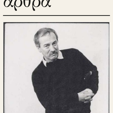
άρθρα