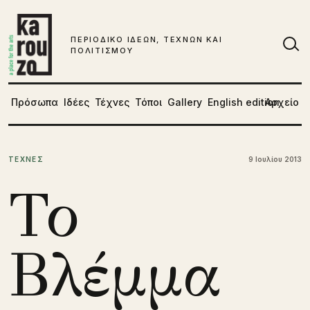
Μετάβαση στο περιεχόμενο
ΠΕΡΙΟΔΙΚΟ ΙΔΕΩΝ, ΤΕΧΝΩΝ ΚΑΙ
ΠΟΛΙΤΙΣΜΟΥ
Αν
Πρόσωπα
Ιδέες
Τέχνες
Τόποι
Gallery
English edition
Αρχείο
ΤΕΧΝΕΣ
9 Ιουλίου 2013
Το
Βλέμμα