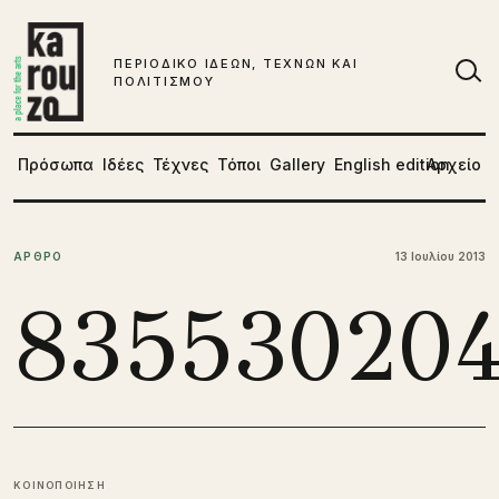
Μετάβαση στο περιεχόμενο
ΠΕΡΙΟΔΙΚΟ ΙΔΕΩΝ, ΤΕΧΝΩΝ ΚΑΙ
ΠΟΛΙΤΙΣΜΟΥ
Αν
Πρόσωπα
Ιδέες
Τέχνες
Τόποι
Gallery
English edition
Αρχείο
ΑΡΘΡΟ
13 Ιουλίου 2013
835530204
ΚΟΙΝΟΠΟΙΗΣΗ