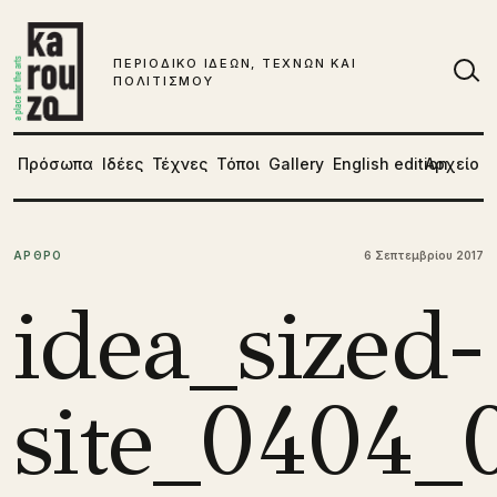
Μετάβαση στο περιεχόμενο
ΠΕΡΙΟΔΙΚΟ ΙΔΕΩΝ, ΤΕΧΝΩΝ ΚΑΙ
ΠΟΛΙΤΙΣΜΟΥ
Αν
Πρόσωπα
Ιδέες
Τέχνες
Τόποι
Gallery
English edition
Αρχείο
ΑΡΘΡΟ
6 Σεπτεμβρίου 2017
idea_sized-
site_0404_