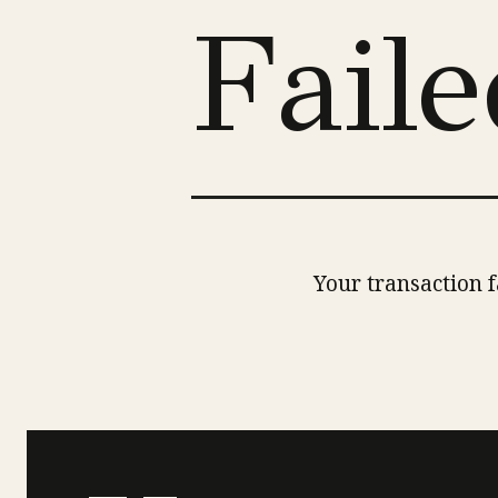
Fail
Your transaction f