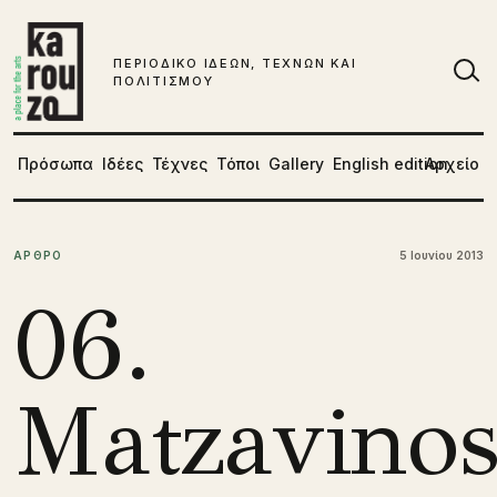
Μετάβαση στο περιεχόμενο
ΠΕΡΙΟΔΙΚΟ ΙΔΕΩΝ, ΤΕΧΝΩΝ ΚΑΙ
ΠΟΛΙΤΙΣΜΟΥ
Αν
Πρόσωπα
Ιδέες
Τέχνες
Τόποι
Gallery
English edition
Αρχείο
ΑΡΘΡΟ
5 Ιουνίου 2013
06.
Matzavinos