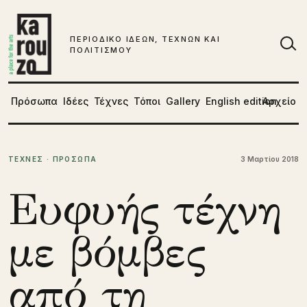
Μετάβαση στο περιεχόμενο
ΠΕΡΙΟΔΙΚΟ ΙΔΕΩΝ, ΤΕΧΝΩΝ ΚΑΙ
ΠΟΛΙΤΙΣΜΟΥ
Αν
Πρόσωπα
Ιδέες
Τέχνες
Τόποι
Gallery
English edition
Αρχείο
ΤΕΧΝΕΣ · ΠΡΟΣΩΠΑ
3 Μαρτίου 2018
Ευφυής τέχνη
με βόμβες
από τη