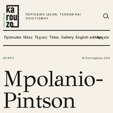
Μετάβαση στο περιεχόμενο
ΠΕΡΙΟΔΙΚΟ ΙΔΕΩΝ, ΤΕΧΝΩΝ ΚΑΙ
ΠΟΛΙΤΙΣΜΟΥ
Αν
Πρόσωπα
Ιδέες
Τέχνες
Τόποι
Gallery
English edition
Αρχείο
ΑΡΘΡΟ
19 Σεπτεμβρίου 2013
Mpolanio-
Pintson