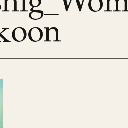
snig_Wo
koon