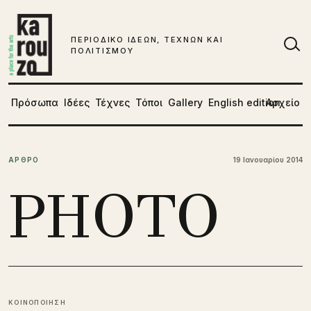
Μετάβαση στο περιεχόμενο
ΠΕΡΙΟΔΙΚΟ ΙΔΕΩΝ, ΤΕΧΝΩΝ ΚΑΙ
ΠΟΛΙΤΙΣΜΟΥ
Αν
Πρόσωπα
Ιδέες
Τέχνες
Τόποι
Gallery
English edition
Αρχείο
ΑΡΘΡΟ
19 Ιανουαρίου 2014
PHOTO
ΚΟΙΝΟΠΟΙΗΣΗ