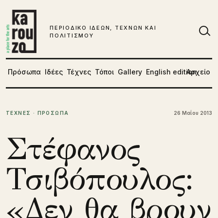
Μετάβαση στο περιεχόμενο
ΠΕΡΙΟΔΙΚΟ ΙΔΕΩΝ, ΤΕΧΝΩΝ ΚΑΙ
ΠΟΛΙΤΙΣΜΟΥ
Αν
Πρόσωπα
Ιδέες
Τέχνες
Τόποι
Gallery
English edition
Αρχείο
ΤΕΧΝΕΣ · ΠΡΟΣΩΠΑ
26 Μαΐου 2013
Στέφανος
Τσιβόπουλος:
«Δεν θα βρουν