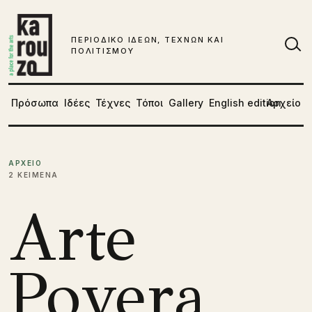
Μετάβαση στο περιεχόμενο
ΠΕΡΙΟΔΙΚΟ ΙΔΕΩΝ, ΤΕΧΝΩΝ ΚΑΙ
ΠΟΛΙΤΙΣΜΟΥ
Αν
Πρόσωπα
Ιδέες
Τέχνες
Τόποι
Gallery
English edition
Αρχείο
ΑΡΧΕΙΟ
2 ΚΕΙΜΕΝΑ
Arte
Povera