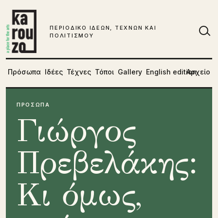
Μετάβαση στο περιεχόμενο
ΠΕΡΙΟΔΙΚΟ ΙΔΕΩΝ, ΤΕΧΝΩΝ ΚΑΙ
ΠΟΛΙΤΙΣΜΟΥ
Αν
Πρόσωπα
Ιδέες
Τέχνες
Τόποι
Gallery
English edition
Αρχείο
ΠΡΟΣΩΠΑ
Γιώργος
Πρεβελάκης:
Κι όμως,