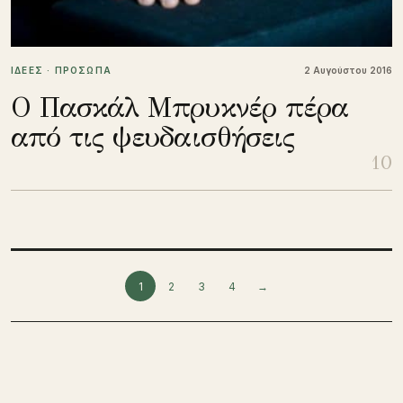
ΙΔΕΕΣ · ΠΡΟΣΩΠΑ
2 Αυγούστου 2016
Ο Πασκάλ Μπρυκνέρ πέρα
από τις ψευδαισθήσεις
10
Σελιδοποίηση άρθρων
1
2
3
4
→