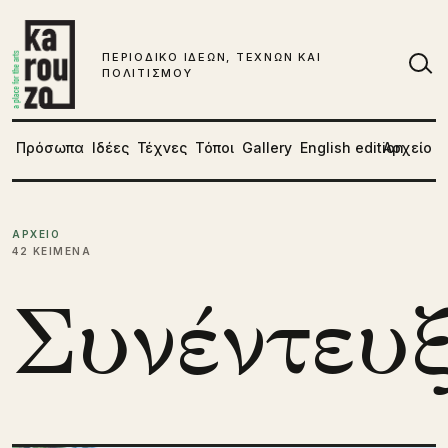
Μετάβαση στο περιεχόμενο
ΠΕΡΙΟΔΙΚΟ ΙΔΕΩΝ, ΤΕΧΝΩΝ ΚΑΙ
ΠΟΛΙΤΙΣΜΟΥ
Αν
Πρόσωπα
Ιδέες
Τέχνες
Τόποι
Gallery
English edition
Αρχείο
ΑΡΧΕΙΟ
42 ΚΕΙΜΕΝΑ
Συνέντευ